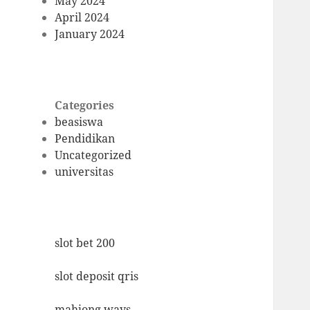
May 2024
April 2024
January 2024
Categories
beasiswa
Pendidikan
Uncategorized
universitas
slot bet 200
slot deposit qris
mahjong ways