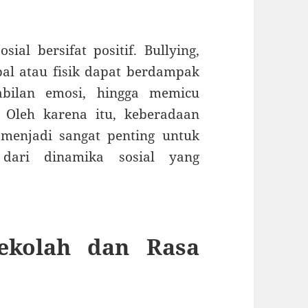
al bersifat positif. Bullying,
bal atau fisik dapat berdampak
tabilan emosi, hingga memicu
 Oleh karena itu, keberadaan
 menjadi sangat penting untuk
 dari dinamika sosial yang
Sekolah dan Rasa