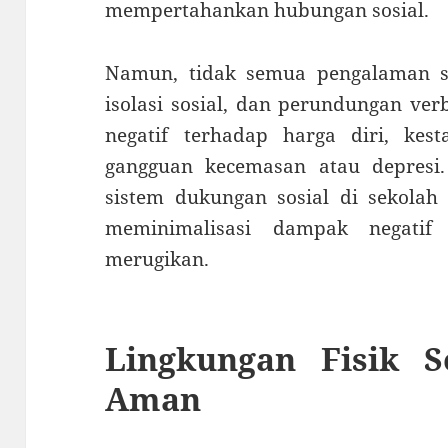
mempertahankan hubungan sosial.
Namun, tidak semua pengalaman sosi
isolasi sosial, dan perundungan ver
negatif terhadap harga diri, kes
gangguan kecemasan atau depresi.
sistem dukungan sosial di sekolah
meminimalisasi dampak negatif
merugikan.
Lingkungan Fisik 
Aman