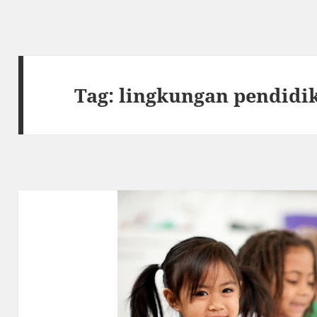
Tag:
lingkungan pendidi