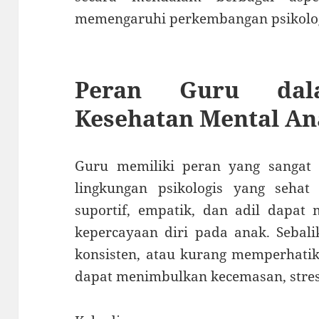
memengaruhi perkembangan psikolog
Peran Guru dal
Kesehatan Mental A
Guru memiliki peran yang sangat 
lingkungan psikologis yang sehat
suportif, empatik, dan adil dap
kepercayaan diri pada anak. Sebalik
konsisten, atau kurang memperhati
dapat menimbulkan kecemasan, stres,