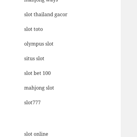
slot thailand gacor
slot toto
olympus slot
situs slot
slot bet 100
mahjong slot
slot777
slot online