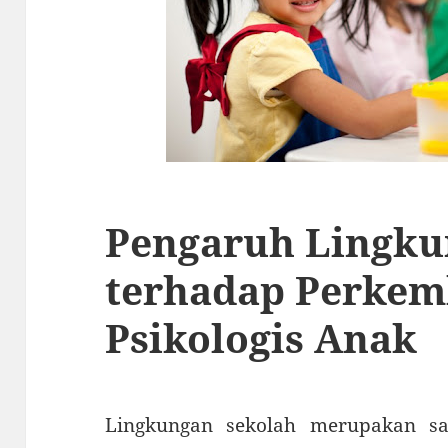
Pengaruh Lingku
terhadap Perke
Psikologis Anak
Lingkungan sekolah merupakan sa