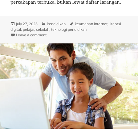
percakapan terbuka, bukan lewat daftar larangan.
Posted
Categories
Tags
July 27, 2026
Pendidikan
keamanan internet
,
literasi
on
digital
,
pelajar
,
sekolah
,
teknologi pendidikan
on Literasi Digital yang Perlu Dimiliki Pelajar Saat Ini
Leave a comment