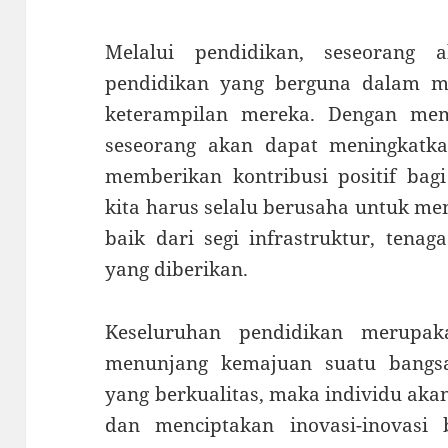
Melalui pendidikan, seseorang 
pendidikan yang berguna dalam m
keterampilan mereka. Dengan mem
seseorang akan dapat meningkatk
memberikan kontribusi positif bagi
kita harus selalu berusaha untuk me
baik dari segi infrastruktur, tena
yang diberikan.
Keseluruhan pendidikan merupa
menunjang kemajuan suatu bangs
yang berkualitas, maka individu aka
dan menciptakan inovasi-inovas