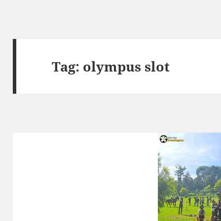
Tag:
olympus slot