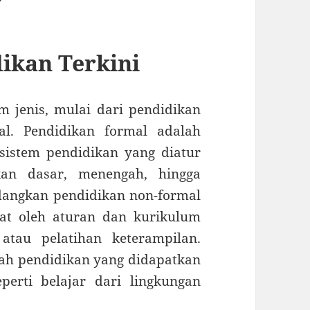
dikan Terkini
 jenis, mulai dari pendidikan
al. Pendidikan formal adalah
sistem pendidikan yang diatur
ikan dasar, menengah, hingga
angkan pendidikan non-formal
kat oleh aturan dan kurikulum
atau pelatihan keterampilan.
ah pendidikan yang didapatkan
perti belajar dari lingkungan