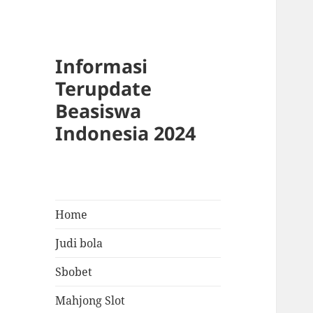
Informasi
Terupdate
Beasiswa
Indonesia 2024
Home
Judi bola
Sbobet
Mahjong Slot