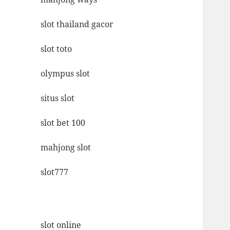
slot thailand gacor
slot toto
olympus slot
situs slot
slot bet 100
mahjong slot
slot777
slot online