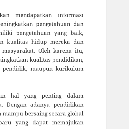
akan mendapatkan informasi
eningkatkan pengetahuan dan
iliki pengetahuan yang baik,
an kualitas hidup mereka dan
 masyarakat. Oleh karena itu,
ningkatkan kualitas pendidikan,
ga pendidik, maupun kurikulum
kan hal yang penting dalam
a. Dengan adanya pendidikan
n mampu bersaing secara global
i baru yang dapat memajukan