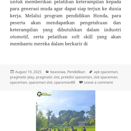
untuk memberikan pelatihan keterampilan kepada
para generasi muda agar dapat siap terjun ke dunia
kerja. Melalui program pendidikan Honda, para
peserta akan mendapatkan pengetahuan dan
keterampilan yang dibutuhkan dalam industri
otomotif, serta pelatihan soft skill yang akan
membantu mereka dalam berkarir di
Posted
Categories
Tags
August 19, 2025
beasiswa
,
Pendidikan
apk spaceman
,
on
pragmatic play
,
pragmatic slot
,
prekdisi spaceman
,
slot spaceman
,
on Mengung
spaceman
,
spaceman slot
,
spaceman88
Leave a comment