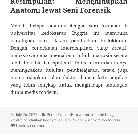
Kesimpulan: Menghidupkan
Anatomi lewat Seni Forensik
Metode belajar anatomi dengan seni forensik di
universitas kedokteran Inggris ini membuka
paradigma baru dalam pendidikan kedokteran.
Dengan pendekatan interdisipliner yang kreatif,
mahasiswa dapat memahami tubuh manusia secara
lebih holistik dan aplikatif. Inovasi ini tidak hanya
meningkatkan kualitas pembelajaran, tetapi juga
mempersiapkan calon dokter dengan keterampilan
yang lebih lengkap untuk menghadapi tantangan
dunia medis modern.
Posted
Categories
Tags
July 26, 2025
Pendidikan
anatomi
,
metode belajar
on
kreatif
,
pendidikan kedokteran
,
seni forensik
,
universitas Inggris
on Anatomi lewat Seni Forensik: Metode Belajar Unik 
Leave a comment