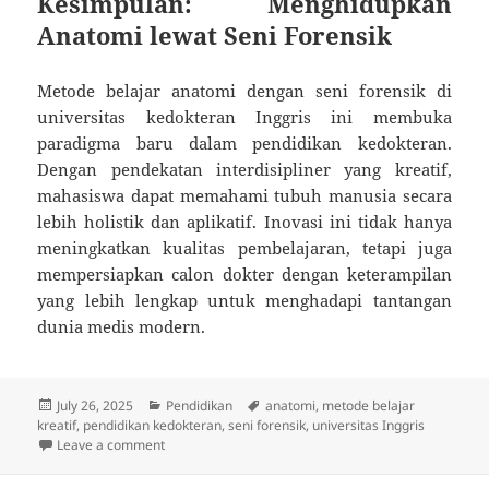
Kesimpulan: Menghidupkan
Anatomi lewat Seni Forensik
Metode belajar anatomi dengan seni forensik di
universitas kedokteran Inggris ini membuka
paradigma baru dalam pendidikan kedokteran.
Dengan pendekatan interdisipliner yang kreatif,
mahasiswa dapat memahami tubuh manusia secara
lebih holistik dan aplikatif. Inovasi ini tidak hanya
meningkatkan kualitas pembelajaran, tetapi juga
mempersiapkan calon dokter dengan keterampilan
yang lebih lengkap untuk menghadapi tantangan
dunia medis modern.
Posted
Categories
Tags
July 26, 2025
Pendidikan
anatomi
,
metode belajar
on
kreatif
,
pendidikan kedokteran
,
seni forensik
,
universitas Inggris
on Anatomi lewat Seni Forensik: Metode Belajar Unik 
Leave a comment