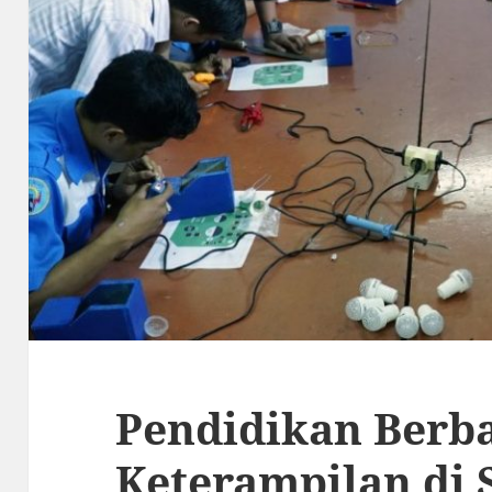
Pendidikan Berba
Keterampilan di 