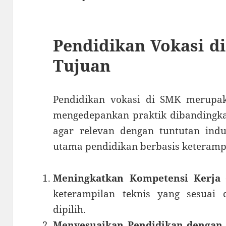
Pendidikan Vokasi d
Tujuan
Pendidikan vokasi di SMK merupa
mengedepankan praktik dibandingka
agar relevan dengan tuntutan indu
utama pendidikan berbasis keterampi
Meningkatkan Kompetensi Kerja
–
keterampilan teknis yang sesuai
dipilih.
Menyesuaikan Pendidikan dengan 