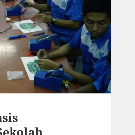
sis
Sekolah