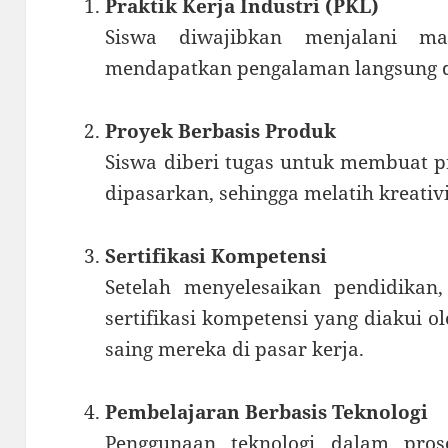
Praktik Kerja Industri (PKL)
Siswa diwajibkan menjalani m
mendapatkan pengalaman langsung d
Proyek Berbasis Produk
Siswa diberi tugas untuk membuat p
dipasarkan, sehingga melatih kreativ
Sertifikasi Kompetensi
Setelah menyelesaikan pendidikan,
sertifikasi kompetensi yang diakui o
saing mereka di pasar kerja.
Pembelajaran Berbasis Teknologi
Penggunaan teknologi dalam pros