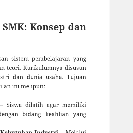
i SMK: Konsep dan
kan sistem pembelajaran yang
n teori. Kurikulumnya disusun
stri dan dunia usaha. Tujuan
lan ini meliputi:
 Siswa dilatih agar memiliki
 dengan bidang keahlian yang
Kebutuhan Industri
– Melalui