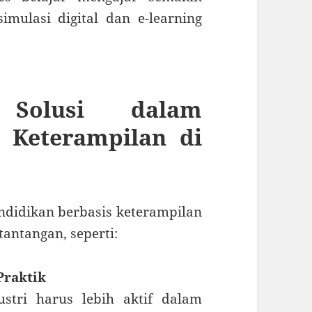
imulasi digital dan e-learning
Solusi dalam
s Keterampilan di
ndidikan berbasis keterampilan
antangan, seperti:
Praktik
ustri harus lebih aktif dalam