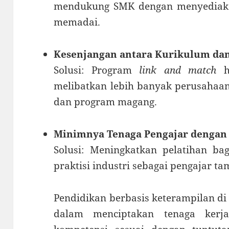
mendukung SMK dengan menyediaka
memadai.
Kesenjangan antara Kurikulum dan
Solusi: Program
link and match
ha
melibatkan lebih banyak perusahaa
dan program magang.
Minimnya Tenaga Pengajar dengan
Solusi: Meningkatkan pelatihan 
praktisi industri sebagai pengajar ta
Pendidikan berbasis keterampilan di
dalam menciptakan tenaga kerj