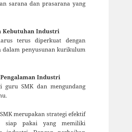
n sarana dan prasarana yang
 Kebutuhan Industri
rus terus diperkuat dengan
n dalam penyusunan kurikulum
 Pengalaman Industri
bagi guru SMK dan mengundang
mu.
 SMK merupakan strategi efektif
a siap pakai yang memiliki