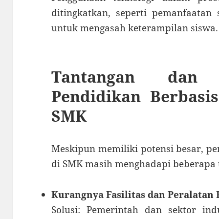
ditingkatkan, seperti pemanfaatan s
untuk mengasah keterampilan siswa.
Tantangan dan 
Pendidikan Berbasi
SMK
Meskipun memiliki potensi besar, pe
di SMK masih menghadapi beberapa t
Kurangnya Fasilitas dan Peralatan 
Solusi: Pemerintah dan sektor ind