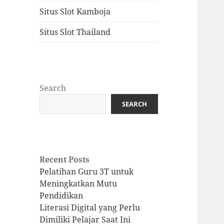
Situs Slot Kamboja
Situs Slot Thailand
Search
SEARCH
Recent Posts
Pelatihan Guru 3T untuk
Meningkatkan Mutu
Pendidikan
Literasi Digital yang Perlu
Dimiliki Pelajar Saat Ini