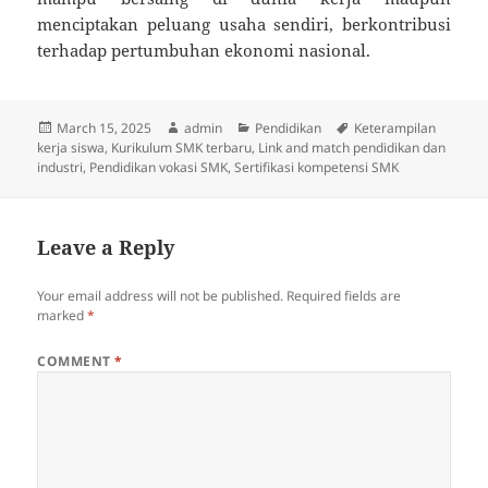
menciptakan peluang usaha sendiri, berkontribusi
terhadap pertumbuhan ekonomi nasional.
Posted
Author
Categories
Tags
March 15, 2025
admin
Pendidikan
Keterampilan
on
kerja siswa
,
Kurikulum SMK terbaru
,
Link and match pendidikan dan
industri
,
Pendidikan vokasi SMK
,
Sertifikasi kompetensi SMK
Leave a Reply
Your email address will not be published.
Required fields are
marked
*
COMMENT
*