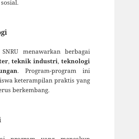
sosial.
ogi
di SNRU menawarkan berbagai
ter
,
teknik industri
,
teknologi
kungan
. Program-program ini
swa keterampilan praktis yang
terus berkembang.
i
gai program yang mencakup