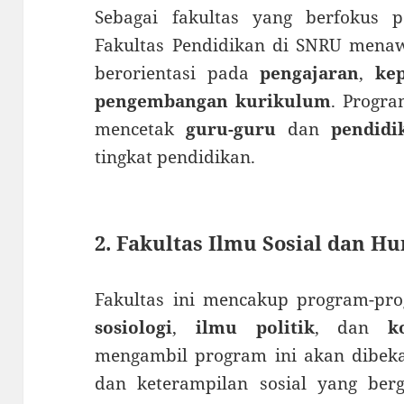
Sebagai fakultas yang berfokus 
Fakultas Pendidikan di SNRU mena
berorientasi pada
pengajaran
,
ke
pengembangan kurikulum
. Progra
mencetak
guru-guru
dan
pendidi
tingkat pendidikan.
2. Fakultas Ilmu Sosial dan H
Fakultas ini mencakup program-p
sosiologi
,
ilmu politik
, dan
k
mengambil program ini akan dibeka
dan keterampilan sosial yang berg