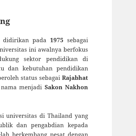
ang
y didirikan pada
1975
sebagai
Universitas ini awalnya berfokus
ukung sektor pendidikan di
ktu dan kebutuhan pendidikan
peroleh status sebagai
Rajabhat
i nama menjadi
Sakon Nakhon
i universitas di Thailand yang
publik dan pengabdian kepada
telah berkembang pesat dengan