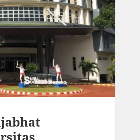
jabhat
rsitas