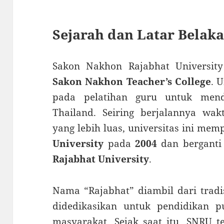
Sejarah dan Latar Belak
Sakon Nakhon Rajabhat Universit
Sakon Nakhon Teacher’s College
. 
pada pelatihan guru untuk mend
Thailand. Seiring berjalannya wa
yang lebih luas, universitas ini mem
University
pada
2004
dan bergant
Rajabhat University
.
Nama “Rajabhat” diambil dari tradis
didedikasikan untuk pendidikan 
masyarakat. Sejak saat itu, SNRU 