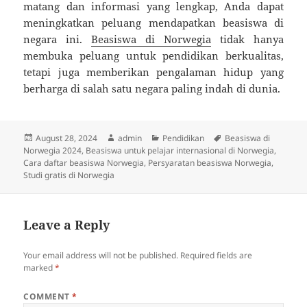
matang dan informasi yang lengkap, Anda dapat
meningkatkan peluang mendapatkan beasiswa di
negara ini.
Beasiswa di Norwegia
tidak hanya
membuka peluang untuk pendidikan berkualitas,
tetapi juga memberikan pengalaman hidup yang
berharga di salah satu negara paling indah di dunia.
Posted
Author
Categories
Tags
August 28, 2024
admin
Pendidikan
Beasiswa di
on
Norwegia 2024
,
Beasiswa untuk pelajar internasional di Norwegia
,
Cara daftar beasiswa Norwegia
,
Persyaratan beasiswa Norwegia
,
Studi gratis di Norwegia
Leave a Reply
Your email address will not be published.
Required fields are
marked
*
COMMENT
*