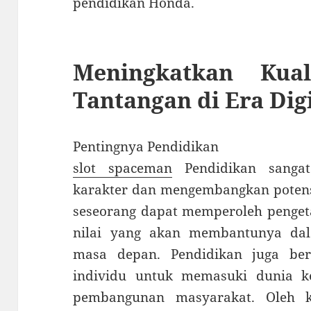
pendidikan Honda.
Meningkatkan Kual
Tantangan di Era Digi
Pentingnya Pendidikan
slot spaceman
Pendidikan sanga
karakter dan mengembangkan potensi
seseorang dapat memperoleh pengeta
nilai yang akan membantunya da
masa depan. Pendidikan juga be
individu untuk memasuki dunia k
pembangunan masyarakat. Oleh k