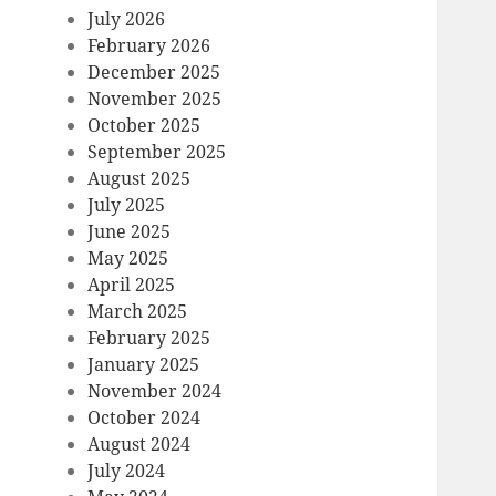
July 2026
February 2026
December 2025
November 2025
October 2025
September 2025
August 2025
July 2025
June 2025
May 2025
April 2025
March 2025
February 2025
January 2025
November 2024
October 2024
August 2024
July 2024