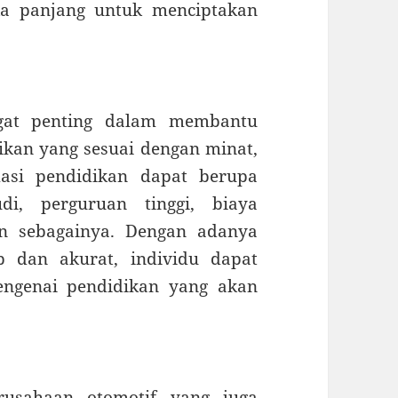
ka panjang untuk menciptakan
ngat penting dalam membantu
ikan yang sesuai dengan minat,
masi pendidikan dapat berupa
di, perguruan tinggi, biaya
in sebagainya. Dengan adanya
p dan akurat, individu dapat
ngenai pendidikan yang akan
usahaan otomotif yang juga