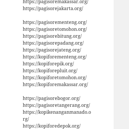
https://pagisoremakassar.org/
https://pagisorejakarta.org/
https://pagisorementeng.org/
https://pagisoretomohon.org/
https://pagisorebitung.org/
https://pagisorepadang.org/
https://pagisorejateng.org/
https://kopiforementeng.org/
https://kopiforepik.org/
https://kopiforepluit.org/
https://kopiforetomohon.org/
https://kopiforemakassar.org/
https://pagisorebogor.org/
https://pagisoretangerang.org/
https://kopikenanganmanado.o
rg/
https://kopiforedepok.org/