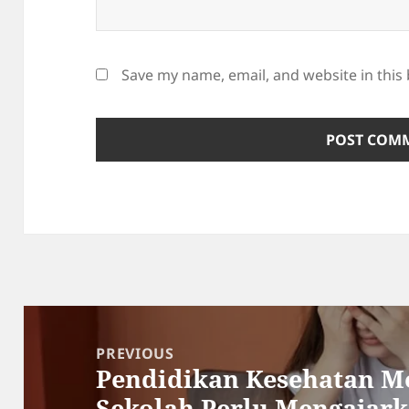
Save my name, email, and website in this
Post
navigation
PREVIOUS
Pendidikan Kesehatan M
Previous
Sekolah Perlu Mengajar
post: