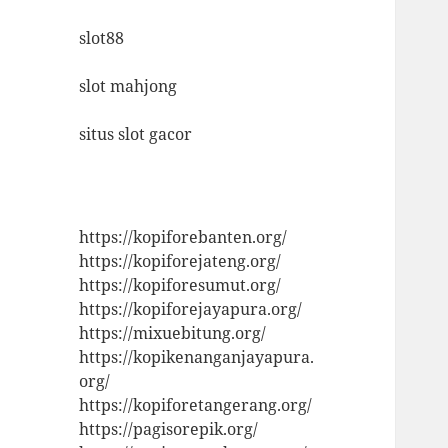
slot88
slot mahjong
situs slot gacor
https://kopiforebanten.org/
https://kopiforejateng.org/
https://kopiforesumut.org/
https://kopiforejayapura.org/
https://mixuebitung.org/
https://kopikenanganjayapura.
org/
https://kopiforetangerang.org/
https://pagisorepik.org/