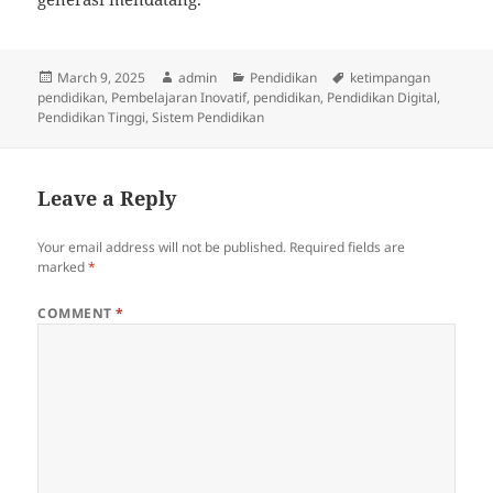
Posted
Author
Categories
Tags
March 9, 2025
admin
Pendidikan
ketimpangan
on
pendidikan
,
Pembelajaran Inovatif
,
pendidikan
,
Pendidikan Digital
,
Pendidikan Tinggi
,
Sistem Pendidikan
Leave a Reply
Your email address will not be published.
Required fields are
marked
*
COMMENT
*