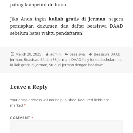
paling kompetitif di dunia.
Jika Anda ingin
kuliah gratis di Jerman
, segera
persiapkan dokumen dan daftar beasiswa DAAD
sebelum batas waktu pendaftaran!
Posted
Author
Categories
Tags
March 20, 2025
admin
beasiswa
Beasiswa DAAD
on
Jerman
,
Beasiswa S2 dan S3 Jerman
,
DAAD fully funded scholarship
,
Kuliah gratis di Jerman
,
Studi di Jerman dengan beasiswa
Leave a Reply
Your email address will not be published.
Required fields are
marked
*
COMMENT
*